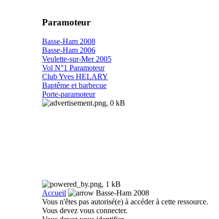
Fiatjaune refait du
Paramoteur
paramoteur
l'ULM idéal pour
Basse-Ham 2008
Basse-Ham 2006
la photo et la vidéo
Veulette-sur-Mer 2005
aérienne
Vol N°1 Paramoteur
Club Yves HELARY
Baptême et barbecue
Porte-paramoteur
Bientôt
des rendez-vous
sur ce site qui évolue
pour se focaliser sur
le monde paramoteur
Accueil
Basse-Ham 2008
Vous n'êtes pas autorisé(e) à accéder à cette ressource.
Vous devez vous connecter.