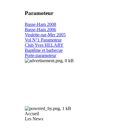
Fiatjaune refait du
Paramoteur
paramoteur
l'ULM idéal pour
Basse-Ham 2008
Basse-Ham 2006
la photo et la vidéo
Veulette-sur-Mer 2005
aérienne
Vol N°1 Paramoteur
Club Yves HELARY
Baptême et barbecue
Porte-paramoteur
Bientôt
des rendez-vous
sur ce site qui évolue
pour se focaliser sur
le monde paramoteur
Accueil
Les News