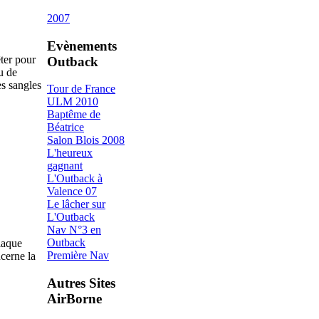
2007
Evènements
êter pour
Outback
eu de
es sangles
Tour de France
ULM 2010
Baptême de
Béatrice
Salon Blois 2008
L'heureux
gagnant
L'Outback à
Valence 07
Le lâcher sur
L'Outback
Nav N°3 en
Outback
plaque
Première Nav
ncerne la
Autres Sites
AirBorne