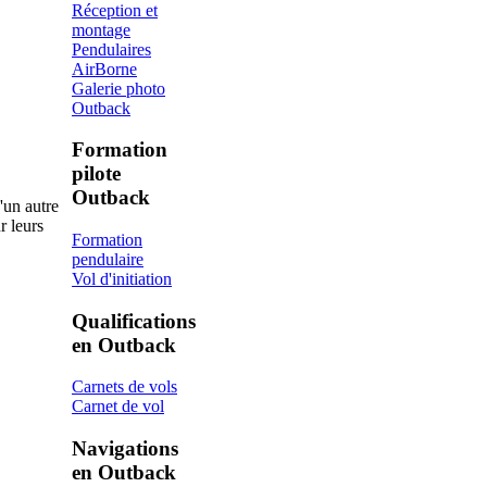
Réception et
montage
Pendulaires
AirBorne
Galerie photo
Outback
Formation
pilote
Outback
'un autre
r leurs
Formation
pendulaire
Vol d'initiation
Qualifications
en Outback
Carnets de vols
Carnet de vol
Navigations
en Outback