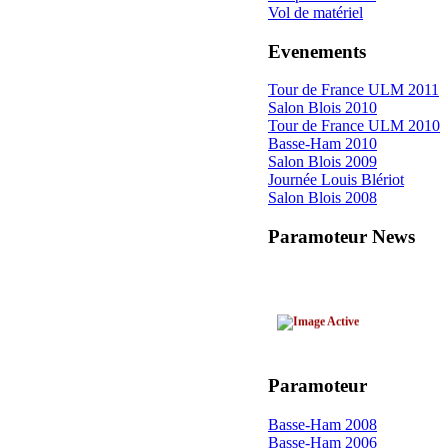
Vol de matériel
Evenements
Tour de France ULM 2011
Salon Blois 2010
Tour de France ULM 2010
Basse-Ham 2010
Salon Blois 2009
Journée Louis Blériot
Salon Blois 2008
Paramoteur News
Dernière Nouvelle
Fiatjaune refait du
Paramoteur
paramoteur
l'ULM idéal pour
Basse-Ham 2008
la photo et la vidéo
Basse-Ham 2006