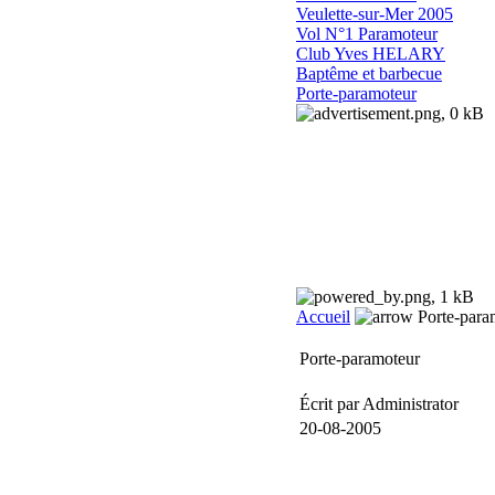
Veulette-sur-Mer 2005
aérienne
Vol N°1 Paramoteur
Club Yves HELARY
Baptême et barbecue
Porte-paramoteur
Bientôt
des rendez-vous
sur ce site qui évolue
pour se focaliser sur
le monde paramoteur
Accueil
Porte-para
Porte-paramoteur
Écrit par Administrator
20-08-2005