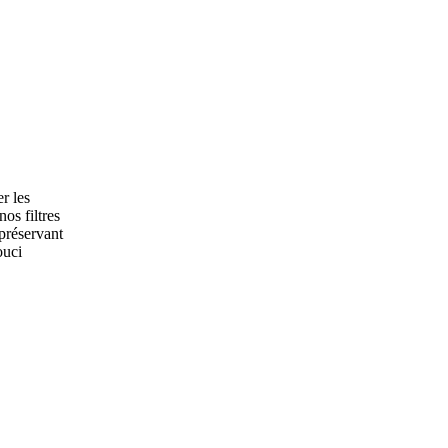
r les
os filtres
préservant
ouci