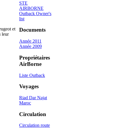
STE
AIRBORNE
Outback Owner's
list
eugeot et
Documents
 leur
Année 2011
Année 2009
Propriétaires
AirBorne
Liste Outback
Voyages
Riad Dar Najat
Maroc
Circulation
Circulation route