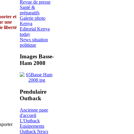
Revue de presse
Santé &
préparatifs
orter et
Galerie photo
sur une
Kenya
 liberté
Editorial Kenya
today
News situation
politique
Images Basse-
Ham 2008
Pendulaire
Outback
Ancienne page
d'accueil
L'Outback
sporter
Equipements
Outback News