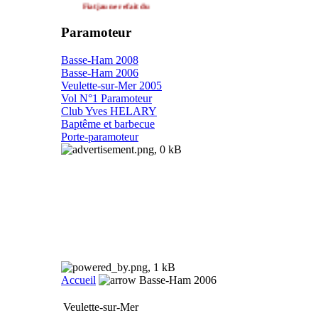
paramoteur
l'ULM idéal pour
Paramoteur
la photo et la vidéo
Basse-Ham 2008
aérienne
Basse-Ham 2006
Veulette-sur-Mer 2005
Vol N°1 Paramoteur
Club Yves HELARY
Baptême et barbecue
Porte-paramoteur
Bientôt
des rendez-vous
sur ce site qui évolue
pour se focaliser sur
le monde paramoteur
Accueil
Basse-Ham 2006
Veulette-sur-Mer