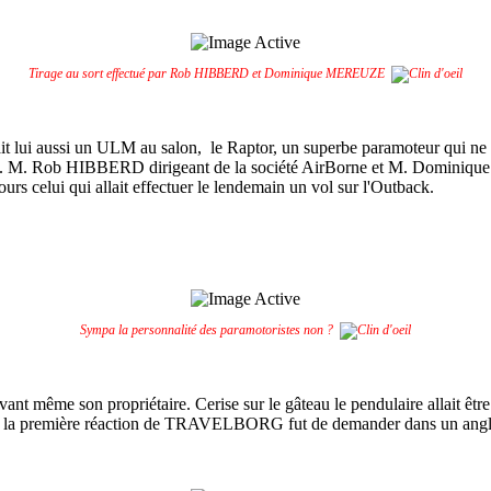
Tirage au sort effectué par Rob HIBBERD et Dominique MEREUZE
ait lui aussi un ULM au salon, le Raptor, un superbe paramoteur qui ne m'
tback. M. Rob HIBBERD dirigeant de la société AirBorne et M. Domini
ours celui qui allait effectuer le lendemain un vol sur l'Outback.
Sympa la personnalité des paramotoristes non ?
ant même son propriétaire. Cerise sur le gâteau le pendulaire allait être
 la première réaction de TRAVELBORG fut de demander dans un anglais p