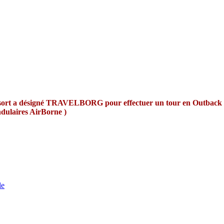
 au sort a désigné TRAVELBORG pour effectuer un tour en Outback p
es pendulaires AirBorne )
le